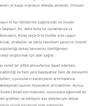
nları ve kayıp oranlarını dikkate almalıdır. Chicken
tmayın ki her döndürme bağımsızdır ve önceki
 başlayın. Bu, daha fazla tur oynamanıza ve
 ediyorsanız, Kolay veya Orta modlar size uygun
cak, stratejiler ve bahis teknikleri şansınızı önemli
 popülerliği birkaç benzersiz özelliğinden
rateji oluşturmak için alan sağlar.
arı renkli bir çiftlik atmosferine davet ederken,
nabilirliği ile hem yeni başlayanlar hem de deneyimli
bolleri, oyuncuların kazançlarını artırmalarına
kalayarak oyunun heyecanını artırabilirler. Ayrıca,
hicken Road slot makinesi, oyunculara eğlenceli bir
 grafikler ve etkileyici ses efektleriyle dikkat
elerle büyük kazançlar elde edebilirler.