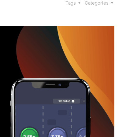
Tags
Categories