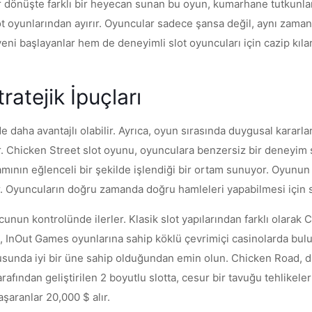
er dönüşte farklı bir heyecan sunan bu oyun, kumarhane tutkunla
ot oyunlarından ayırır. Oyuncular sadece şansa değil, aynı zama
i başlayanlar hem de deneyimli slot oyuncuları için cazip kıla
tejik İpuçları
aha avantajlı olabilir. Ayrıca, oyun sırasında duygusal kararlar
r. Chicken Street slot oyunu, oyunculara benzersiz bir deneyim 
şamının eğlenceli bir şekilde işlendiği bir ortam sunuyor. Oyunun 
. Oyuncuların doğru zamanda doğru hamleleri yapabilmesi için sa
cunun kontrolünde ilerler. Klasik slot yapılarından farklı olara
InOut Games oyunlarına sahip köklü çevrimiçi casinolarda bulun
nusunda iyi bir üne sahip olduğundan emin olun. Chicken Road, d
fından geliştirilen 2 boyutlu slotta, cesur bir tavuğu tehlikele
aşaranlar 20,000 $ alır.