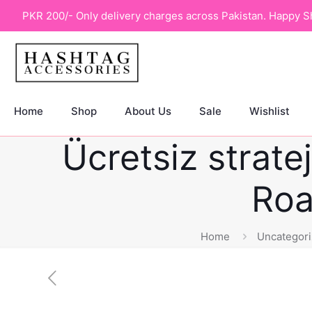
PKR 200/- Only delivery charges across Pakistan. Happy S
Home
Shop
About Us
Sale
Wishlist
Ücretsiz stratej
Roa
Home
Uncategor