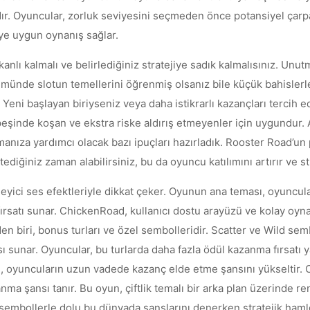
mdır. Oyuncular, zorluk seviyesini seçmeden önce potansiyel çarpa
eye uygun oynanış sağlar.
lı kalmalı ve belirlediğiniz stratejiye sadık kalmalısınız. Unu
ünde slotun temellerini öğrenmiş olsanız bile küçük bahislerle
 Yeni başlayan biriyseniz veya daha istikrarlı kazançları tercih
eşinde koşan ve ekstra riske aldırış etmeyenler için uygundur. An
rmanıza yardımcı olacak bazı ipuçları hazırladık. Rooster Road’un
ediğiniz zaman alabilirsiniz, bu da oyuncu katılımını artırır ve st
tkileyici ses efektleriyle dikkat çeker. Oyunun ana teması, oyuncul
rsatı sunar. ChickenRoad, kullanıcı dostu arayüzü ve kolay oyna
den biri, bonus turları ve özel sembolleridir. Scatter ve Wild sem
 sunar. Oyuncular, bu turlarda daha fazla ödül kazanma fırsatı ya
, oyuncuların uzun vadede kazanç elde etme şansını yükseltir. C
ansı tanır. Bu oyun, çiftlik temalı bir arka plan üzerinde renkli
i sembollerle dolu bu dünyada şanslarını denerken stratejik haml