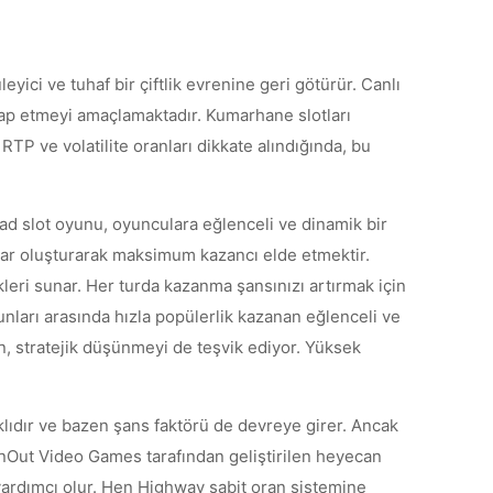
i ve tuhaf bir çiftlik evrenine geri götürür. Canlı
itap etmeyi amaçlamaktadır. Kumarhane slotları
P ve volatilite oranları dikkate alındığında, bu
oad slot oyunu, oyunculara eğlenceli ve dinamik bir
ar oluşturarak maksimum kazancı elde etmektir.
leri sunar. Her turda kazanma şansınızı artırmak için
nları arasında hızla popülerlik kazanan eğlenceli ve
n, stratejik düşünmeyi de teşvik ediyor. Yüksek
rklıdır ve bazen şans faktörü de devreye girer. Ancak
 InOut Video Games tarafından geliştirilen heyecan
yardımcı olur. Hen Highway sabit oran sistemine