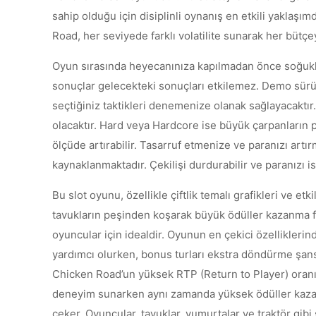
sahip olduğu için disiplinli oynanış en etkili yaklaşı
Road, her seviyede farklı volatilite sunarak her bütç
Oyun sırasında heyecanınıza kapılmadan önce soğukkan
sonuçlar gelecekteki sonuçları etkilemez. Demo sürüm
seçtiğiniz taktikleri denemenize olanak sağlayacaktır.
olacaktır. Hard veya Hardcore ise büyük çarpanların p
ölçüde artırabilir. Tasarruf etmenize ve paranızı artı
kaynaklanmaktadır. Çekilişi durdurabilir ve paranızı ist
Bu slot oyunu, özellikle çiftlik temalı grafikleri ve e
tavukların peşinden koşarak büyük ödüller kazanma fı
oyuncular için idealdir. Oyunun en çekici özelliklerin
yardımcı olurken, bonus turları ekstra döndürme şansı
Chicken Road’un yüksek RTP (Return to Player) oranı
deneyim sunarken aynı zamanda yüksek ödüller kazanma ş
çeker. Oyuncular, tavuklar, yumurtalar ve traktör gib