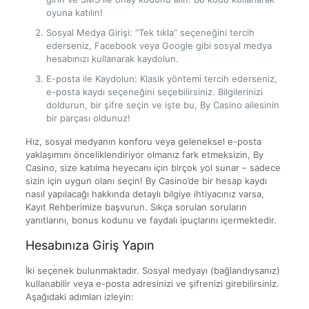
oyuna katılın!
Sosyal Medya Girişi: “Tek tıkla” seçeneğini tercih
ederseniz, Facebook veya Google gibi sosyal medya
hesabınızı kullanarak kaydolun.
E-posta ile Kaydolun: Klasik yöntemi tercih ederseniz,
e-posta kaydı seçeneğini seçebilirsiniz. Bilgilerinizi
doldurun, bir şifre seçin ve işte bu, By Casino ailesinin
bir parçası oldunuz!
Hız, sosyal medyanın konforu veya geleneksel e-posta
yaklaşımını önceliklendiriyor olmanız fark etmeksizin, By
Casino, size katılma heyecanı için birçok yol sunar – sadece
sizin için uygun olanı seçin! By Casino’de bir hesap kaydı
nasıl yapılacağı hakkında detaylı bilgiye ihtiyacınız varsa,
Kayıt Rehberimize başvurun. Sıkça sorulan soruların
yanıtlarını, bonus kodunu ve faydalı ipuçlarını içermektedir.
Hesabınıza Giriş Yapın
İki seçenek bulunmaktadır. Sosyal medyayı (bağlandıysanız)
kullanabilir veya e-posta adresinizi ve şifrenizi girebilirsiniz.
Aşağıdaki adımları izleyin: