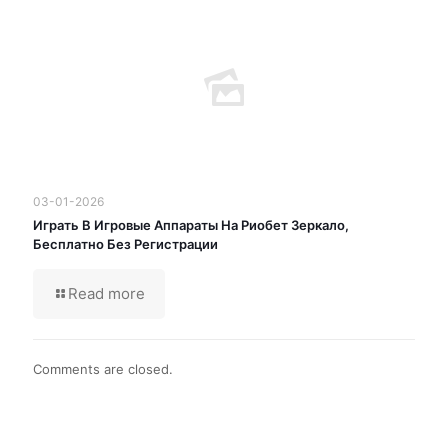
03-01-2026
Играть В Игровые Аппараты На Риобет Зеркало,
Бесплатно Без Регистрации
Read more
Comments are closed.