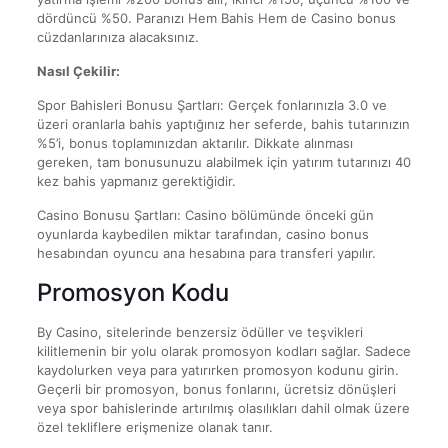
dördüncü %50. Paranızı Hem Bahis Hem de Casino bonus
cüzdanlarınıza alacaksınız.
Nasıl Çekilir:
Spor Bahisleri Bonusu Şartları: Gerçek fonlarınızla 3.0 ve
üzeri oranlarla bahis yaptığınız her seferde, bahis tutarınızın
%5’i, bonus toplamınızdan aktarılır. Dikkate alınması
gereken, tam bonusunuzu alabilmek için yatırım tutarınızı 40
kez bahis yapmanız gerektiğidir.
Casino Bonusu Şartları: Casino bölümünde önceki gün
oyunlarda kaybedilen miktar tarafından, casino bonus
hesabından oyuncu ana hesabına para transferi yapılır.
Promosyon Kodu
By Casino, sitelerinde benzersiz ödüller ve teşvikleri
kilitlemenin bir yolu olarak promosyon kodları sağlar. Sadece
kaydolurken veya para yatırırken promosyon kodunu girin.
Geçerli bir promosyon, bonus fonlarını, ücretsiz dönüşleri
veya spor bahislerinde artırılmış olasılıkları dahil olmak üzere
özel tekliflere erişmenize olanak tanır.