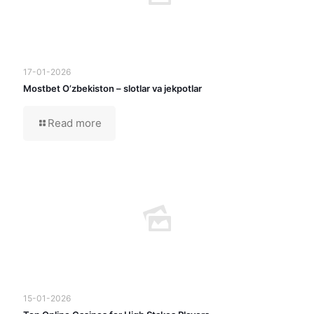
17-01-2026
Mostbet O’zbekiston – slotlar va jekpotlar
Read more
15-01-2026