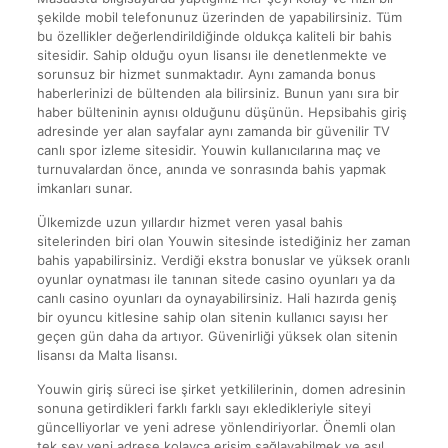
şekilde mobil telefonunuz üzerinden de yapabilirsiniz. Tüm
bu özellikler değerlendirildiğinde oldukça kaliteli bir bahis
sitesidir. Sahip olduğu oyun lisansı ile denetlenmekte ve
sorunsuz bir hizmet sunmaktadır. Aynı zamanda bonus
haberlerinizi de bültenden ala bilirsiniz. Bunun yanı sıra bir
haber bülteninin aynısı olduğunu düşünün. Hepsibahis giriş
adresinde yer alan sayfalar aynı zamanda bir güvenilir TV
canlı spor izleme sitesidir. Youwin kullanıcılarına maç ve
turnuvalardan önce, anında ve sonrasında bahis yapmak
imkanları sunar.
Ülkemizde uzun yıllardır hizmet veren yasal bahis
sitelerinden biri olan Youwin sitesinde istediğiniz her zaman
bahis yapabilirsiniz. Verdiği ekstra bonuslar ve yüksek oranlı
oyunlar oynatması ile tanınan sitede casino oyunları ya da
canlı casino oyunları da oynayabilirsiniz. Hali hazırda geniş
bir oyuncu kitlesine sahip olan sitenin kullanıcı sayısı her
geçen gün daha da artıyor. Güvenirliği yüksek olan sitenin
lisansı da Malta lisansı.
Youwin giriş süreci ise şirket yetkililerinin, domen adresinin
sonuna getirdikleri farklı farklı sayı ekledikleriyle siteyi
güncelliyorlar ve yeni adrese yönlendiriyorlar. Önemli olan
tek şey yeni adrese kolayca erişim sağlayabilmek ve asıl