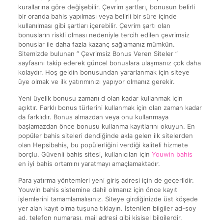
kurallarına göre değişebilir. Çevrim şartları, bonusun belirli
bir oranda bahis yapılması veya belirli bir süre içinde
kullanılması gibi şartları içerebilir. Çevrim şartı olan
bonusların riskli olması nedeniyle tercih edilen çevrimsiz
bonuslar ile daha fazla kazanç sağlamanız mümkün.
Sitemizde bulunan ” Çevrimsiz Bonus Veren Siteler ”
sayfasını takip ederek güncel bonuslara ulaşmanız çok daha
kolaydır. Hoş geldin bonusundan yararlanmak için siteye
üye olmak ve ilk yatırımınızı yapıyor olmanız gerekir.
Yeni üyelik bonusu zamanı d olan kadar kullanmak için
açıktır. Farklı bonus türlerini kullanmak için olan zaman kadar
da farklıdır. Bonus almazdan veya onu kullanmaya
başlamazdan önce bonusu kullanma kayıtlarını okuyun. En
popüler bahis siteleri dendiğinde akla gelen ilk sitelerden
olan Hepsibahis, bu popülerliğini verdiği kaliteli hizmete
borçlu. Güvenli bahis sitesi, kullanıcıları için
Youwin bahis
en iyi bahis ortamını yaratmayı amaçlamaktadır.
Para yatırma yöntemleri yeni giriş adresi için de geçerlidir.
Youwin bahis sistemine dahil olmanız için önce kayıt
işlemlerini tamamlamalısınız. Siteye girdiğinizde üst köşede
yer alan kayıt olma tuşuna tıklayın. İstenilen bilgiler ad-soy
ad, telefon numarası, mail adresi gibi kişisel bilgilerdir.