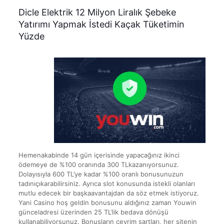
Dicle Elektrik 12 Milyon Liralık Şebeke
Yatırımı Yapmak İstedi Kaçak Tüketimin
Yüzde
Hemenakabinde 14 gün içerisinde yapacağınız ikinci
ödemeye de %100 oranında 300 TLkazanıyorsunuz.
Dolayısıyla 600 TL’ye kadar %100 oranlı bonusunuzun
tadınıçıkarabilirsiniz. Ayrıca slot konusunda istekli olanları
mutlu edecek bir başkaavantajdan da söz etmek istiyoruz.
Yani Casino hoş geldin bonusunu aldığınız zaman Youwin
günceladresi üzerinden 25 TL’lik bedava dönüşü
kullanabiliyorsunuz. Bonusların çevrim şartları, her sitenin