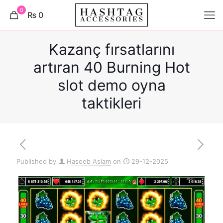
0
₨ 0
Kazanç fırsatlarını
artıran 40 Burning Hot
slot demo oyna
taktikleri
Published by
Haseeb Aslam
on
29-12-2025