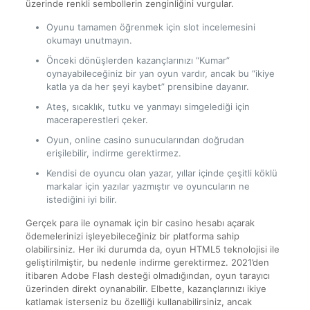
üzerinde renkli sembollerin zenginliğini vurgular.
Oyunu tamamen öğrenmek için slot incelemesini
okumayı unutmayın.
Önceki dönüşlerden kazançlarınızı “Kumar”
oynayabileceğiniz bir yan oyun vardır, ancak bu “ikiye
katla ya da her şeyi kaybet” prensibine dayanır.
Ateş, sıcaklık, tutku ve yanmayı simgelediği için
maceraperestleri çeker.
Oyun, online casino sunucularından doğrudan
erişilebilir, indirme gerektirmez.
Kendisi de oyuncu olan yazar, yıllar içinde çeşitli köklü
markalar için yazılar yazmıştır ve oyuncuların ne
istediğini iyi bilir.
Gerçek para ile oynamak için bir casino hesabı açarak
ödemelerinizi işleyebileceğiniz bir platforma sahip
olabilirsiniz. Her iki durumda da, oyun HTML5 teknolojisi ile
geliştirilmiştir, bu nedenle indirme gerektirmez. 2021’den
itibaren Adobe Flash desteği olmadığından, oyun tarayıcı
üzerinden direkt oynanabilir. Elbette, kazançlarınızı ikiye
katlamak isterseniz bu özelliği kullanabilirsiniz, ancak