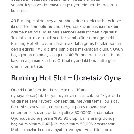
yabancılaşma ve donmayı simgeleyen elementler nadiren
kullanılır.
40 Burning Hot’da meyve sembollerine ek olarak bir wild ve
iki scatter sembolü bulunur. Oyunda kazanmak için tek bir
ödeme hattında üç ila beş sembolü eşleştirmeniz gerekir.
Tek istisna, mor renkli scatter sembolüne denk gelmektir.
Burning Hot 40, oyunculara biraz daha geniş bir alan sunan
genişletilmiş 4×5 dizilime sahip beş makaradan oluşur. Oyun
başlığından da anlaşılacağı gibi 40 ödeme hattı vardır, bu da
kazanma şansınızı artırır. Orijinal oyundaki beş hatta göre
önemli bir artıştır.
Burning Hot Slot – Ücretsiz Oyna
Önceki dönüşlerden kazançlarınızı “Kumar”
oynayabileceğiniz bir yan oyun vardır; ancak bu “ikiye katla
ya da her şeyi kaybet” konseptidir. Meyveli temalı bu slotu
ücretsiz oynayabilir, ancak gerçek parayla oynamayı
seçerseniz, kazanç potansiyeliniz 80.000$’a kadar çıkar.
Oyuncuya dönüş oranı %95,93 olup, bahis aralığı dönüş
başına minimum 0,40$ ile maksimum 80,00$ arasındadır.
Mobil cihazlarda da oynayabilir ve oyun volatilitesi orta