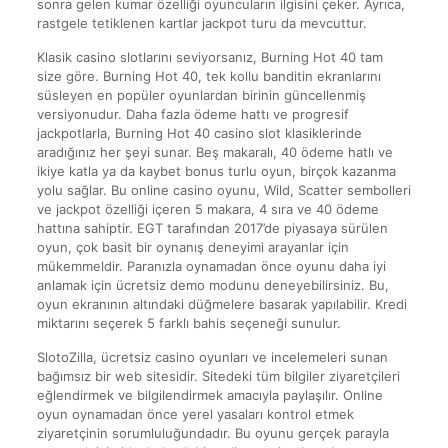
sonra gelen kumar özelliği oyuncuların ilgisini çeker. Ayrıca,
rastgele tetiklenen kartlar jackpot turu da mevcuttur.
Klasik casino slotlarını seviyorsanız, Burning Hot 40 tam
size göre. Burning Hot 40, tek kollu banditin ekranlarını
süsleyen en popüler oyunlardan birinin güncellenmiş
versiyonudur. Daha fazla ödeme hattı ve progresif
jackpotlarla, Burning Hot 40 casino slot klasiklerinde
aradığınız her şeyi sunar. Beş makaralı, 40 ödeme hatlı ve
ikiye katla ya da kaybet bonus turlu oyun, birçok kazanma
yolu sağlar. Bu online casino oyunu, Wild, Scatter sembolleri
ve jackpot özelliği içeren 5 makara, 4 sıra ve 40 ödeme
hattına sahiptir. EGT tarafından 2017’de piyasaya sürülen
oyun, çok basit bir oynanış deneyimi arayanlar için
mükemmeldir. Paranızla oynamadan önce oyunu daha iyi
anlamak için ücretsiz demo modunu deneyebilirsiniz. Bu,
oyun ekranının altındaki düğmelere basarak yapılabilir. Kredi
miktarını seçerek 5 farklı bahis seçeneği sunulur.
SlotoZilla, ücretsiz casino oyunları ve incelemeleri sunan
bağımsız bir web sitesidir. Sitedeki tüm bilgiler ziyaretçileri
eğlendirmek ve bilgilendirmek amacıyla paylaşılır. Online
oyun oynamadan önce yerel yasaları kontrol etmek
ziyaretçinin sorumluluğundadır. Bu oyunu gerçek parayla