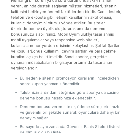
Herhangi bir sorun ya da soru durumunda 7/24 hizmet
veren, anında destek sağlayan müşteri hizmetleri, sitenin
kalitesini belirleyen önemli faktörlerden biridir. Canlı destek,
telefon ve e-posta gibi iletişim kanallarının aktif olması,
kullanıcı deneyimini olumlu yönde etkiler. Bu siteler
üzerinde bedava üyelik oluşturarak anında deneme
bonusunuzu alabilirsiniz. Mobil Uyumlulukİyi tasarlanmış
mobil uygulamalar veya responsive web siteleri,
kullanıcıların her yerden erişimini kolaylaştırır. Şeffaf Şartlar
ve KoşullarBonus kullanımı, çevrim şartları ve para çekme
kuralları açıkça belirtilmelidir. Sanal sporlar, gerçekte
oynanan müsabakaların bilgisayar ortamında tasarlanan
versiyonlarıdır.
Bu nedenle sitenin promosyon kurallarını inceledikten
sonra kupon yapmanız önemlidir.
Talebinizin ardından isteğinize göre spor ya da casino
deneme bonusu hesabınıza eklenecektir.
Deneme bonusu veren siteler, ödeme süreçlerini hızlı
ve güvenilir bir şekilde sunarak oyunculara daha iyi bir
deneyim sağlar.
Bu sayede aynı zamanda Güvenilir Bahis Siteleri listesi
de olmuş oldu bu liste.