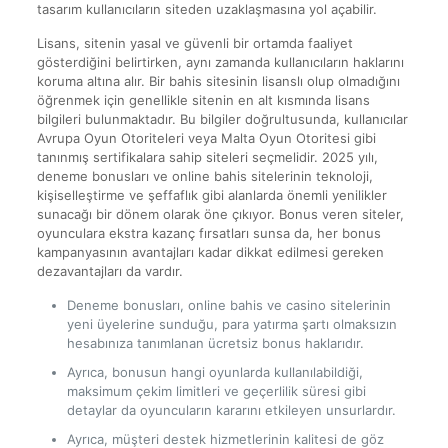
tasarım kullanıcıların siteden uzaklaşmasına yol açabilir.
Lisans, sitenin yasal ve güvenli bir ortamda faaliyet
gösterdiğini belirtirken, aynı zamanda kullanıcıların haklarını
koruma altına alır. Bir bahis sitesinin lisanslı olup olmadığını
öğrenmek için genellikle sitenin en alt kısmında lisans
bilgileri bulunmaktadır. Bu bilgiler doğrultusunda, kullanıcılar
Avrupa Oyun Otoriteleri veya Malta Oyun Otoritesi gibi
tanınmış sertifikalara sahip siteleri seçmelidir. 2025 yılı,
deneme bonusları ve online bahis sitelerinin teknoloji,
kişiselleştirme ve şeffaflık gibi alanlarda önemli yenilikler
sunacağı bir dönem olarak öne çıkıyor. Bonus veren siteler,
oyunculara ekstra kazanç fırsatları sunsa da, her bonus
kampanyasının avantajları kadar dikkat edilmesi gereken
dezavantajları da vardır.
Deneme bonusları, online bahis ve casino sitelerinin
yeni üyelerine sunduğu, para yatırma şartı olmaksızın
hesabınıza tanımlanan ücretsiz bonus haklarıdır.
Ayrıca, bonusun hangi oyunlarda kullanılabildiği,
maksimum çekim limitleri ve geçerlilik süresi gibi
detaylar da oyuncuların kararını etkileyen unsurlardır.
Ayrıca, müşteri destek hizmetlerinin kalitesi de göz