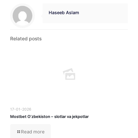
Haseeb Aslam
Related posts
17-01-2026
Mostbet O’zbekiston – slotlar va jekpotlar
Read more