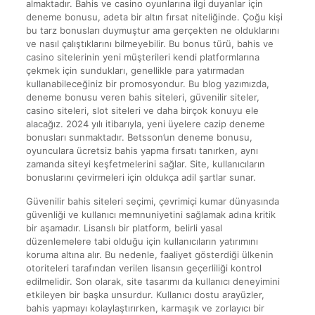
almaktadır. Bahis ve casino oyunlarına ilgi duyanlar için
deneme bonusu, adeta bir altın fırsat niteliğinde. Çoğu kişi
bu tarz bonusları duymuştur ama gerçekten ne olduklarını
ve nasıl çalıştıklarını bilmeyebilir. Bu bonus türü, bahis ve
casino sitelerinin yeni müşterileri kendi platformlarına
çekmek için sundukları, genellikle para yatırmadan
kullanabileceğiniz bir promosyondur. Bu blog yazımızda,
deneme bonusu veren bahis siteleri, güvenilir siteler,
casino siteleri, slot siteleri ve daha birçok konuyu ele
alacağız. 2024 yılı itibarıyla, yeni üyelere cazip deneme
bonusları sunmaktadır. Betsson’un deneme bonusu,
oyunculara ücretsiz bahis yapma fırsatı tanırken, aynı
zamanda siteyi keşfetmelerini sağlar. Site, kullanıcıların
bonuslarını çevirmeleri için oldukça adil şartlar sunar.
Güvenilir bahis siteleri seçimi, çevrimiçi kumar dünyasında
güvenliği ve kullanıcı memnuniyetini sağlamak adına kritik
bir aşamadır. Lisanslı bir platform, belirli yasal
düzenlemelere tabi olduğu için kullanıcıların yatırımını
koruma altına alır. Bu nedenle, faaliyet gösterdiği ülkenin
otoriteleri tarafından verilen lisansın geçerliliği kontrol
edilmelidir. Son olarak, site tasarımı da kullanıcı deneyimini
etkileyen bir başka unsurdur. Kullanıcı dostu arayüzler,
bahis yapmayı kolaylaştırırken, karmaşık ve zorlayıcı bir