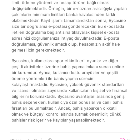
limit, ödeme yöntemi ve hesap türüne bağlı olarak
değişebilmektedir. Örneğin, bir e-cüzdan aracılığıyla yapılan
çekimlerin minimum limitleri banka havalesinden farklı
olabilmektedir. Kayıt işlemi tamamlandıktan sonra, Bycasino
size bir doğrulama e-postası gönderecektir. Bu e-postada
iletilen doğrulama bağlantısına tıklayarak kişisel e-posta
adresinizi doğrulamanıza ihtiyaç duyulmaktadır. E-posta
doğrulaması, güvenlik amaçlı olup, hesabınızın aktif hale
gelmesi için gerekmektedir.
Bycasino, kullanıcılara spor etkinlikleri, oyunlar ve diğer
çeşitli aktiviteler üzerine bahis yapma imkanı sunan online
bir kurumdur. Ayrıca, kullanıcı dostu arayüzler ve çeşitli
ödeme yöntemleri ile bahis yapma sürecini
kolaylaştırmaktadır. Bycasino, yüksek güvenlik standartları
ve lisanslı olmaları sayesinde kullanıcıların kişisel ve finansal
bilgilerini korumaktadır. Bycasino avantajları arasında geniş
bahis seçenekleri, kullanıcıya özel bonuslar ve canlı bahis
fırsatları bulunmaktadır. Ancak, bahis yaparken dikkatli
olmak ve bütçeyi kontrol altında tutmak önemlidir; çünkü
bahisler risk içerir ve kayıplar yaşanabilmektedir.