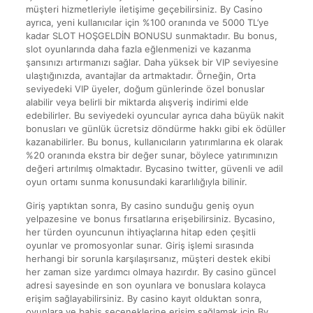
müşteri hizmetleriyle iletişime geçebilirsiniz. By Casino
ayrıca, yeni kullanıcılar için %100 oranında ve 5000 TL’ye
kadar SLOT HOŞGELDİN BONUSU sunmaktadır. Bu bonus,
slot oyunlarında daha fazla eğlenmenizi ve kazanma
şansınızı artırmanızı sağlar. Daha yüksek bir VIP seviyesine
ulaştığınızda, avantajlar da artmaktadır. Örneğin, Orta
seviyedeki VIP üyeler, doğum günlerinde özel bonuslar
alabilir veya belirli bir miktarda alışveriş indirimi elde
edebilirler. Bu seviyedeki oyuncular ayrıca daha büyük nakit
bonusları ve günlük ücretsiz döndürme hakkı gibi ek ödüller
kazanabilirler. Bu bonus, kullanıcıların yatırımlarına ek olarak
%20 oranında ekstra bir değer sunar, böylece yatırımınızın
değeri artırılmış olmaktadır. Bycasino twitter, güvenli ve adil
oyun ortamı sunma konusundaki kararlılığıyla bilinir.
Giriş yaptıktan sonra, By casino sunduğu geniş oyun
yelpazesine ve bonus fırsatlarına erişebilirsiniz. Bycasino,
her türden oyuncunun ihtiyaçlarına hitap eden çeşitli
oyunlar ve promosyonlar sunar. Giriş işlemi sırasında
herhangi bir sorunla karşılaşırsanız, müşteri destek ekibi
her zaman size yardımcı olmaya hazırdır. By casino güncel
adresi sayesinde en son oyunlara ve bonuslara kolayca
erişim sağlayabilirsiniz. By casino kayıt olduktan sonra,
oyunlara ve bahis seçeneklerine erişim sağlamak için By