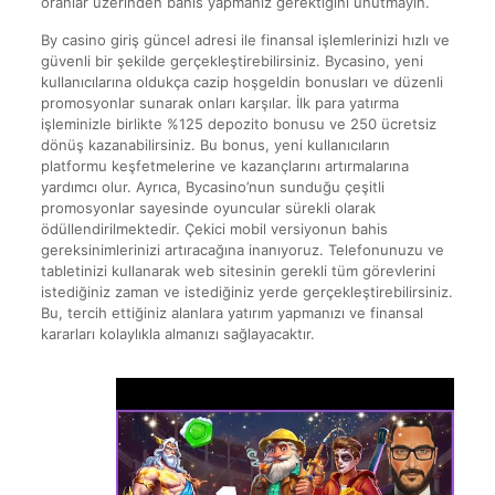
oranlar üzerinden bahis yapmanız gerektiğini unutmayın.
By casino giriş güncel adresi ile finansal işlemlerinizi hızlı ve
güvenli bir şekilde gerçekleştirebilirsiniz. Bycasino, yeni
kullanıcılarına oldukça cazip hoşgeldin bonusları ve düzenli
promosyonlar sunarak onları karşılar. İlk para yatırma
işleminizle birlikte %125 depozito bonusu ve 250 ücretsiz
dönüş kazanabilirsiniz. Bu bonus, yeni kullanıcıların
platformu keşfetmelerine ve kazançlarını artırmalarına
yardımcı olur. Ayrıca, Bycasino’nun sunduğu çeşitli
promosyonlar sayesinde oyuncular sürekli olarak
ödüllendirilmektedir. Çekici mobil versiyonun bahis
gereksinimlerinizi artıracağına inanıyoruz. Telefonunuzu ve
tabletinizi kullanarak web sitesinin gerekli tüm görevlerini
istediğiniz zaman ve istediğiniz yerde gerçekleştirebilirsiniz.
Bu, tercih ettiğiniz alanlara yatırım yapmanızı ve finansal
kararları kolaylıkla almanızı sağlayacaktır.