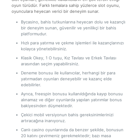
oyun türüdür. Farklı temalara sahip yüzlerce slot oyunu,
oyunculara heyecan verici bir deneyim sunar.
Bycasino, bahis tutkunlarına heyecan dolu ve kazançlı
bir deneyim sunan, güvenilir ve yenilikçi bir bahis
platformudur.
Hızlı para yatırma ve çekme işlemleri ile kazançlarınızı
kolayca yönetebilirsiniz.
Klasik Okey, 1 O tuşu, Kız Tavlası ve Erkek Tavlası
arasından seçim yapabilirsiniz.
Deneme bonusu ile kullanıcılar, herhangi bir para
yatırmadan oyunları deneyebilir ve kazanç elde
edebilirler.
Ayrıca, freespin bonusu kullanıldığında kayıp bonusu
alınamaz ve diğer oyunlarda yapılan yatırımlar bonus
bakiyesinden düşmektedir.
Çekici mobil versiyonun bahis gereksinimlerinizi
artıracağına inanıyoruz.
Canlı casino oyunlarında da benzer şekilde, bonusun
20 katını çevirmeniz gerekmektedir; bazı masa