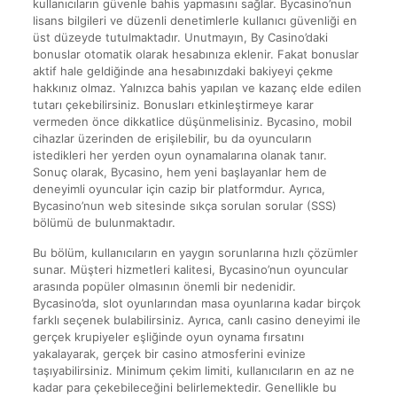
kullanıcıların güvenle bahis yapmasını sağlar. Bycasino’nun
lisans bilgileri ve düzenli denetimlerle kullanıcı güvenliği en
üst düzeyde tutulmaktadır. Unutmayın, By Casino’daki
bonuslar otomatik olarak hesabınıza eklenir. Fakat bonuslar
aktif hale geldiğinde ana hesabınızdaki bakiyeyi çekme
hakkınız olmaz. Yalnızca bahis yapılan ve kazanç elde edilen
tutarı çekebilirsiniz. Bonusları etkinleştirmeye karar
vermeden önce dikkatlice düşünmelisiniz. Bycasino, mobil
cihazlar üzerinden de erişilebilir, bu da oyuncuların
istedikleri her yerden oyun oynamalarına olanak tanır.
Sonuç olarak, Bycasino, hem yeni başlayanlar hem de
deneyimli oyuncular için cazip bir platformdur. Ayrıca,
Bycasino’nun web sitesinde sıkça sorulan sorular (SSS)
bölümü de bulunmaktadır.
Bu bölüm, kullanıcıların en yaygın sorunlarına hızlı çözümler
sunar. Müşteri hizmetleri kalitesi, Bycasino’nun oyuncular
arasında popüler olmasının önemli bir nedenidir.
Bycasino’da, slot oyunlarından masa oyunlarına kadar birçok
farklı seçenek bulabilirsiniz. Ayrıca, canlı casino deneyimi ile
gerçek krupiyeler eşliğinde oyun oynama fırsatını
yakalayarak, gerçek bir casino atmosferini evinize
taşıyabilirsiniz. Minimum çekim limiti, kullanıcıların en az ne
kadar para çekebileceğini belirlemektedir. Genellikle bu