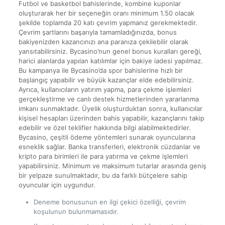
Futbol ve basketbol bahislerinde, kombine kuponlar
oluşturarak her bir seçeneğin oranı minimum 1.50 olacak
şekilde toplamda 20 katı çevrim yapmanız gerekmektedir.
Çevrim şartlarını başarıyla tamamladığınızda, bonus
bakiyenizden kazancınızı ana paranıza çekilebilir olarak
yansıtabilirsiniz. Bycasino’nun genel bonus kuralları gereği,
harici alanlarda yapılan katılımlar için bakiye iadesi yapılmaz.
Bu kampanya ile Bycasino’da spor bahislerine hızlı bir
başlangıç yapabilir ve büyük kazançlar elde edebilirsiniz.
Ayrıca, kullanıcıların yatırım yapma, para çekme işlemleri
gerçekleştirme ve canlı destek hizmetlerinden yararlanma
imkanı sunmaktadır. Üyelik oluşturduktan sonra, kullanıcılar
kişisel hesapları üzerinden bahis yapabilir, kazançlarını takip
edebilir ve özel teklifler hakkında bilgi alabilmektedirler.
Bycasino, çeşitli ödeme yöntemleri sunarak oyuncularına
esneklik sağlar. Banka transferleri, elektronik cüzdanlar ve
kripto para birimleri ile para yatırma ve çekme işlemleri
yapabilirsiniz. Minimum ve maksimum tutarlar arasında geniş
bir yelpaze sunulmaktadır, bu da farklı bütçelere sahip
oyuncular için uygundur.
Deneme bonusunun en ilgi çekici özelliği, çevrim
koşulunun bulunmamasıdır.