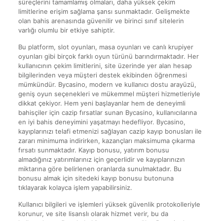
süreçlerini tamamlamış olmaları, daha yüksek çekim
limitlerine erişim sağlama şansı sunmaktadır. Gelişmekte
olan bahis arenasında güvenilir ve birinci sınıf sitelerin
varlığı olumlu bir etkiye sahiptir.
Bu platform, slot oyunları, masa oyunları ve canlı krupiyer
oyunları gibi birçok farklı oyun türünü barındırmaktadır. Her
kullanıcının çekim limitlerini, site üzerinde yer alan hesap
bilgilerinden veya müşteri destek ekibinden öğrenmesi
mümkündür. Bycasino, modern ve kullanıcı dostu arayüzü,
geniş oyun seçenekleri ve mükemmel müşteri hizmetleriyle
dikkat çekiyor. Hem yeni başlayanlar hem de deneyimli
bahisçiler için cazip fırsatlar sunan Bycasino, kullanıcılarına
en iyi bahis deneyimini yaşatmayı hedefliyor. Bycasino,
kayıplarınızı telafi etmenizi sağlayan cazip kayıp bonusları ile
zararı minimuma indirirken, kazançları maksimuma çıkarma
fırsatı sunmaktadır. Kayıp bonusu, yatırım bonusu
almadığınız yatırımlarınız için geçerlidir ve kayıplarınızın
miktarına göre belirlenen oranlarda sunulmaktadır. Bu
bonusu almak için sitedeki kayıp bonusu butonuna
tıklayarak kolayca işlem yapabilirsiniz.
Kullanıcı bilgileri ve işlemleri yüksek güvenlik protokolleriyle
korunur, ve site lisanslı olarak hizmet verir, bu da