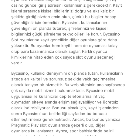
casino güncel giriş adresini kullanmanız gerekecektir. Kayıt
işlemi sırasında kişisel bilgilerinizi doğru ve eksiksiz bir
şekilde girdiğinizden emin olun, çünkü bu bilgiler hesap
güvenliğiniz için önemlidir. Bycasino, kullanıcılarının
güvenliğini ön planda tutarak, şifrelerinizi ve kişisel
bilgilerinizi güçlü şifreleme teknolojileri ile korur. Bycasino
Slot oyunlarına kayıt genellikle diğer oyunlara göre daha
yüksektir. Bu oyunlar hem keyifli hem de oynaması kolay
olup para kazanmanıza olanak sağlar. Farklı oyuncu
kimliklerine hitap eden çok sayıda slot oyunu seçeneği
vardır.
Bycasino, kullanıcı deneyimini ön planda tutan, kullanıcıların
sitede en kaliteli ve sorunsuz şekilde vakit geçirmesine
olanak tanıyan bir hizmettir. Bu web sitesinin ana sayfasında
çok sayıda mobil hizmet bulunmaktadır. Bycasino mobil
uygulaması ile kullanıcılar cep telefonlarına ihtiyaç
duymadan siteye anında erişim sağlayabiliyor ve ücretsiz
olarak indirebiliyorlar. Bonusu almak için, kayıt işleminden
sonra Bycasino’nun belirlediği sayfadan bu bonusu
etkinleştirmeniz gerekmektedir. Ancak, bu bonus yalnızca
Pragmatic Play slot oyunlarında geçerli olup, diğer
oyunlarda kullanılamaz. Ayrıca, spor bahislerinde belirli